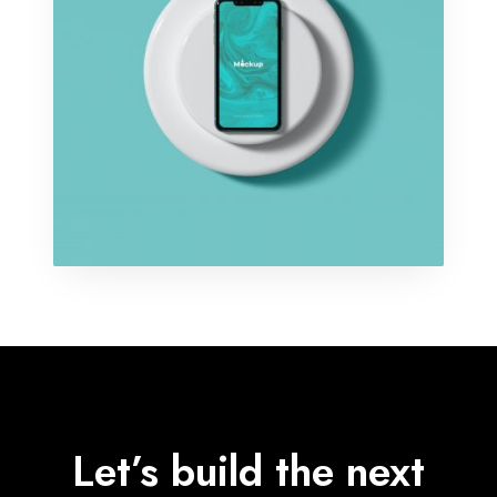
n
A
p
p
Let’s build the next