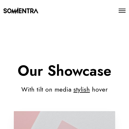
O
p
e
n
M
e
n
u
Our Showcase
With tilt on media
stylish
hover
N
a
t