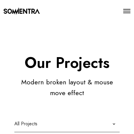
O
p
e
n
M
e
n
u
Our Projects
Modern broken layout & mouse
move effect